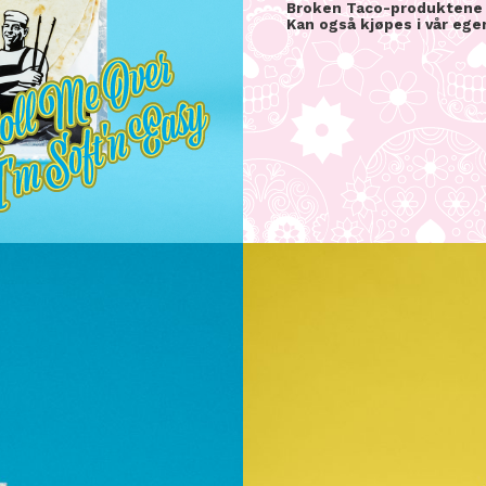
Broken Taco-produktene f
Kan også kjøpes i vår ege