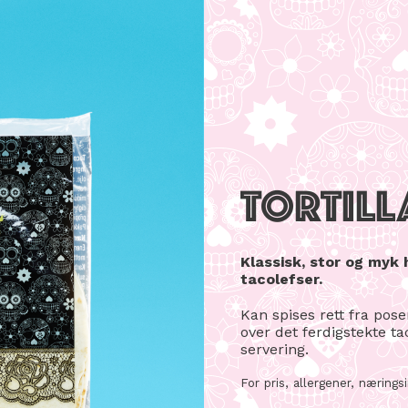
TORTILL
Klassisk, stor og myk 
tacolefser.
Kan spises rett fra pos
over det ferdigstekte t
servering.
For pris, allergener, næring