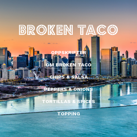
OPPSKRIFTER
OM BROKEN TACO
CHIPS & SALSA
PEPPERS & ONIONS
TORTILLAS & SPICES
TOPPING